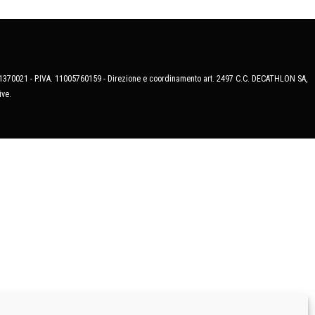
MB-1370021 - P.IVA. 11005760159 - Direzione e coordinamento art. 2497 C.C. DECATHLON SA,
ive.