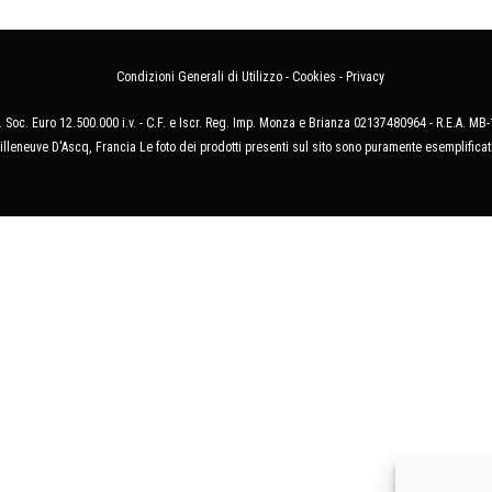
Condizioni Generali di Utilizzo
-
Cookies
-
Privacy
 Soc. Euro 12.500.000 i.v. - C.F. e Iscr. Reg. Imp. Monza e Brianza 02137480964 - R.E.A. 
illeneuve D'Ascq, Francia Le foto dei prodotti presenti sul sito sono puramente esemplificat