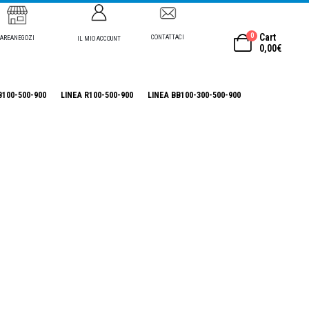
0
Cart
CONTATTACI
AREANEGOZI
IL MIO ACCOUNT
0,00
€
B100-500-900
LINEA R100-500-900
LINEA BB100-300-500-900