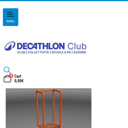
menu
0
Cart
0,00
€