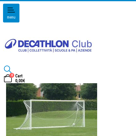
menu
0
Cart
0,00
€