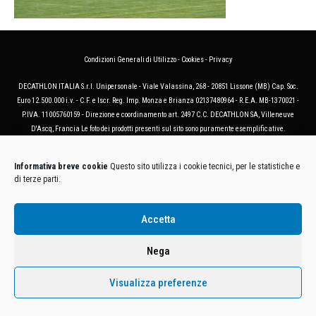
Condizioni Generali di Utilizzo
-
Cookies
-
Privacy
DECATHLON ITALIA S.r.l. Unipersonale - Viale Valassina, 268 - 20851 Lissone (MB) Cap. Soc.
Euro 12.500.000 i.v. - C.F. e Iscr. Reg. Imp. Monza e Brianza 02137480964 - R.E.A. MB-1370021 -
P.IVA. 11005760159 - Direzione e coordinamento art. 2497 C.C. DECATHLON SA, Villeneuve
D'Ascq, Francia Le foto dei prodotti presenti sul sito sono puramente esemplificative.
Informativa breve cookie
Questo sito utilizza i cookie tecnici, per le statistiche e
di terze parti.
Accetta
Nega
Visualizza preferenze