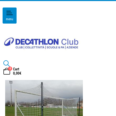
menu
0
Cart
0,00
€