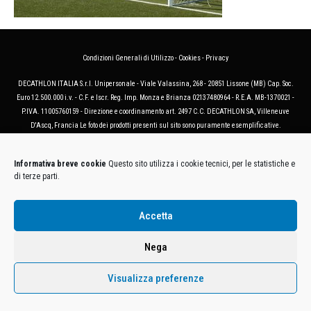
Condizioni Generali di Utilizzo
-
Cookies
-
Privacy
DECATHLON ITALIA S.r.l. Unipersonale - Viale Valassina, 268 - 20851 Lissone (MB) Cap. Soc.
Euro 12.500.000 i.v. - C.F. e Iscr. Reg. Imp. Monza e Brianza 02137480964 - R.E.A. MB-1370021 -
P.IVA. 11005760159 - Direzione e coordinamento art. 2497 C.C. DECATHLON SA, Villeneuve
D'Ascq, Francia Le foto dei prodotti presenti sul sito sono puramente esemplificative.
Informativa breve cookie
Questo sito utilizza i cookie tecnici, per le statistiche e
di terze parti.
Accetta
Nega
Visualizza preferenze