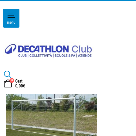
menu
0
Cart
0,00
€