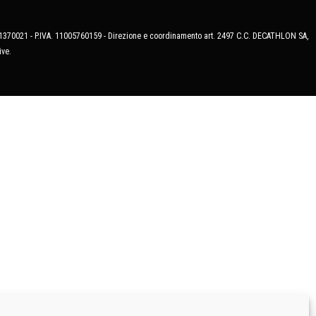
MB-1370021 - P.IVA. 11005760159 - Direzione e coordinamento art. 2497 C.C. DECATHLON SA,
ive.