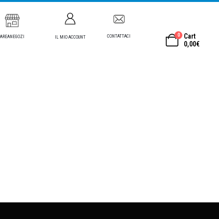
0
Cart
CONTATTACI
AREANEGOZI
IL MIO ACCOUNT
0,00
€