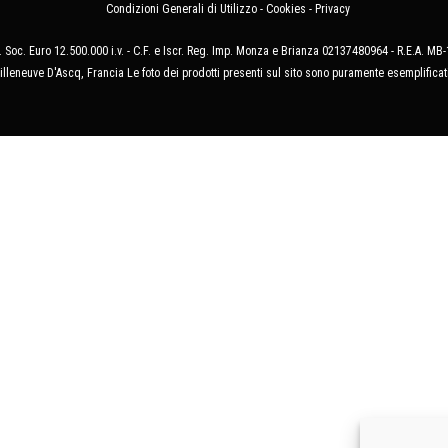
Condizioni Generali di Utilizzo
-
Cookies
-
Privacy
 Soc. Euro 12.500.000 i.v. - C.F. e Iscr. Reg. Imp. Monza e Brianza 02137480964 - R.E.A. 
illeneuve D'Ascq, Francia Le foto dei prodotti presenti sul sito sono puramente esemplificat