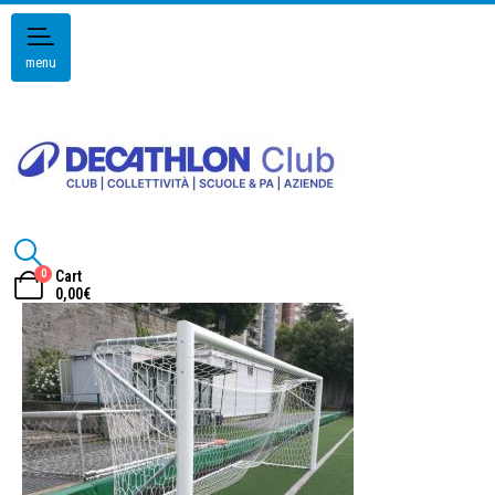
menu
0
Cart
0,00
€