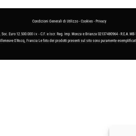
Condizioni Generali di Utilizzo
-
Cookies
-
Privacy
 Soc. Euro 12.500.000 i.v. - C.F. e Iscr. Reg. Imp. Monza e Brianza 02137480964 - R.E.A. 
illeneuve D'Ascq, Francia Le foto dei prodotti presenti sul sito sono puramente esemplificat