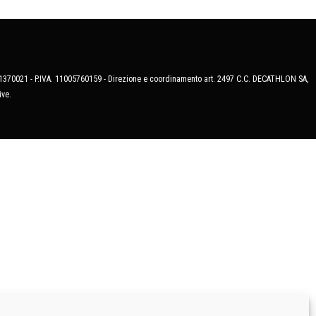
MB-1370021 - P.IVA. 11005760159 - Direzione e coordinamento art. 2497 C.C. DECATHLON SA,
ive.