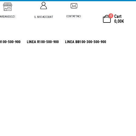
0
Cart
CONTATTACI
AREANEGOZI
IL MIO ACCOUNT
0,00
€
B100-500-900
LINEA R100-500-900
LINEA BB100-300-500-900