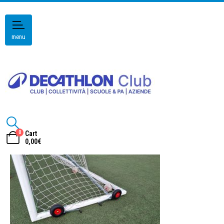
menu
0
Cart
0,00
€