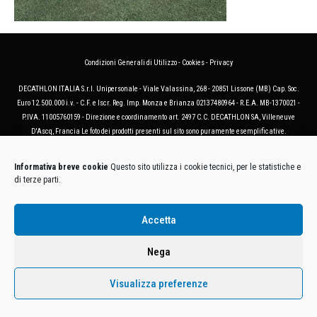
Condizioni Generali di Utilizzo
-
Cookies
-
Privacy
DECATHLON ITALIA S.r.l. Unipersonale - Viale Valassina, 268 - 20851 Lissone (MB) Cap. Soc.
Euro 12.500.000 i.v. - C.F. e Iscr. Reg. Imp. Monza e Brianza 02137480964 - R.E.A. MB-1370021 -
P.IVA. 11005760159 - Direzione e coordinamento art. 2497 C.C. DECATHLON SA, Villeneuve
D'Ascq, Francia Le foto dei prodotti presenti sul sito sono puramente esemplificative.
Informativa breve cookie
Questo sito utilizza i cookie tecnici, per le statistiche e
di terze parti.
Accetta
Nega
Visualizza preferenze