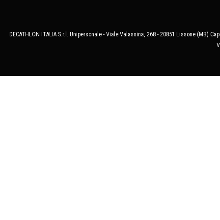
DECATHLON ITALIA S.r.l. Unipersonale - Viale Valassina, 268 - 20851 Lissone (MB) Cap.
V