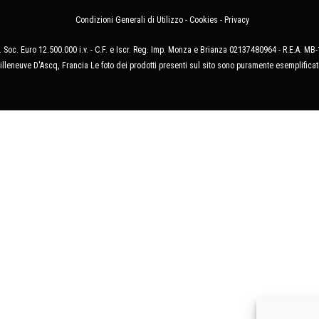
Condizioni Generali di Utilizzo
-
Cookies
-
Privacy
 Soc. Euro 12.500.000 i.v. - C.F. e Iscr. Reg. Imp. Monza e Brianza 02137480964 - R.E.A. 
illeneuve D'Ascq, Francia Le foto dei prodotti presenti sul sito sono puramente esemplificat