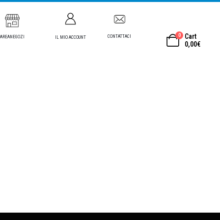
0
Cart
CONTATTACI
AREANEGOZI
IL MIO ACCOUNT
0,00
€