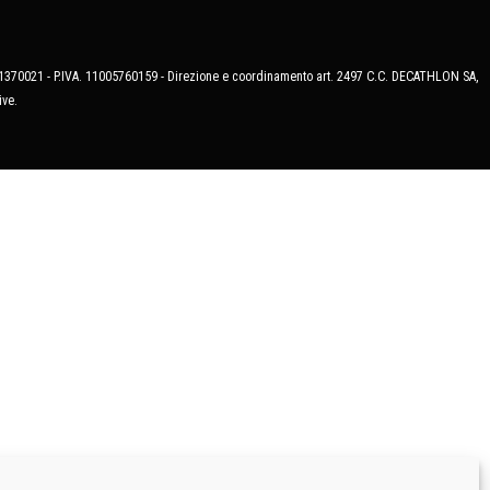
MB-1370021 - P.IVA. 11005760159 - Direzione e coordinamento art. 2497 C.C. DECATHLON SA,
ive.