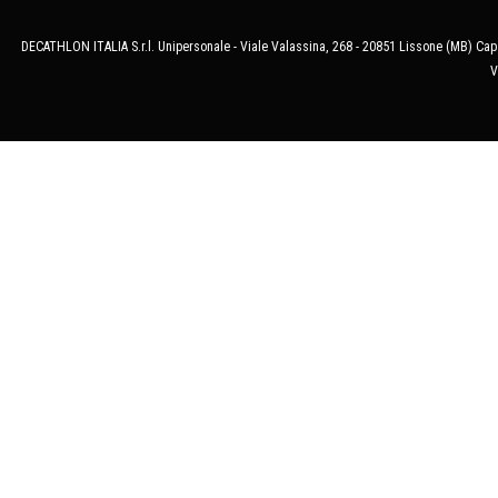
DECATHLON ITALIA S.r.l. Unipersonale - Viale Valassina, 268 - 20851 Lissone (MB) Cap.
V