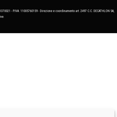
MB-1370021 - P.IVA. 11005760159 - Direzione e coordinamento art. 2497 C.C. DECATHLON SA,
ive.