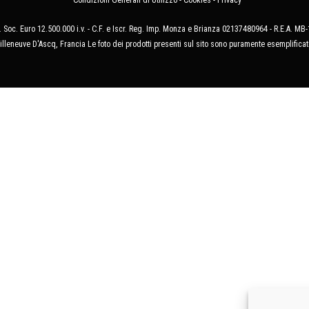
Condizioni Generali di Utilizzo
-
Cookies
-
Privacy
 Soc. Euro 12.500.000 i.v. - C.F. e Iscr. Reg. Imp. Monza e Brianza 02137480964 - R.E.A. 
illeneuve D'Ascq, Francia Le foto dei prodotti presenti sul sito sono puramente esemplificat