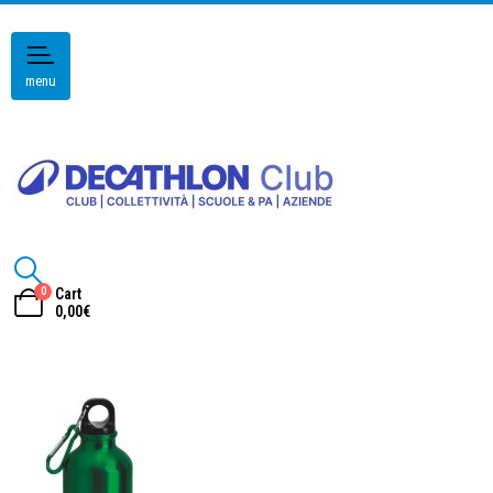
menu
0
Cart
0,00
€