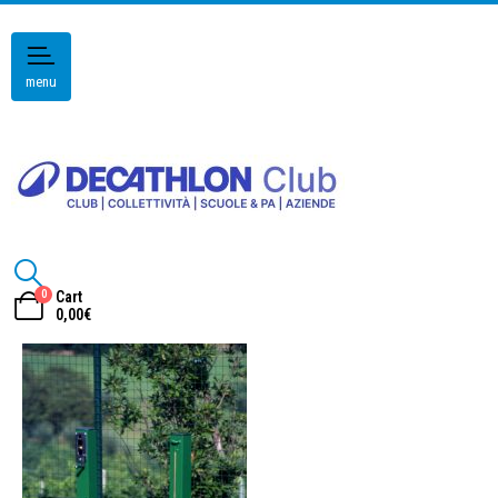
menu
0
Cart
0,00
€