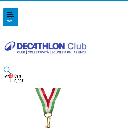
menu
0
Cart
0,00
€