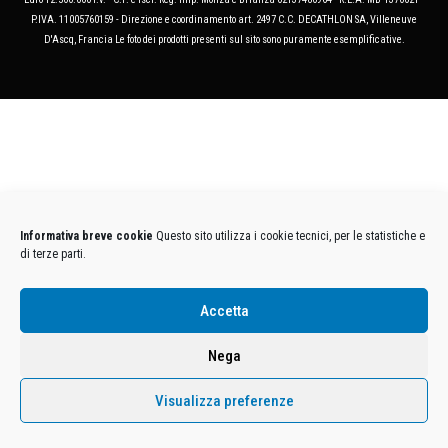
P.IVA. 11005760159 - Direzione e coordinamento art. 2497 C.C. DECATHLON SA, Villeneuve
D'Ascq, Francia Le foto dei prodotti presenti sul sito sono puramente esemplificative.
Informativa breve cookie
Questo sito utilizza i cookie tecnici, per le statistiche e
di terze parti.
Accetta
Nega
Visualizza preferenze