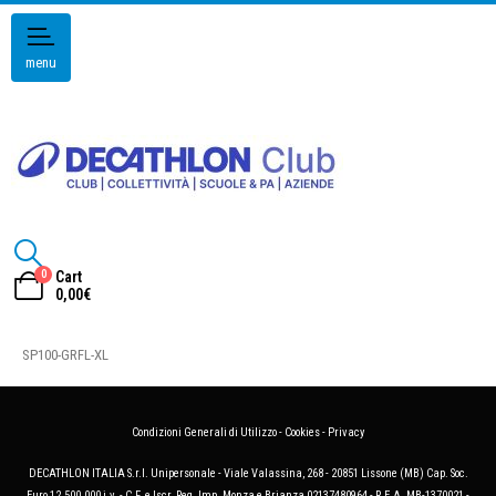
menu
0
Cart
0,00
€
SP100-GRFL-XL
Condizioni Generali di Utilizzo
-
Cookies
-
Privacy
DECATHLON ITALIA S.r.l. Unipersonale - Viale Valassina, 268 - 20851 Lissone (MB) Cap. Soc.
Euro 12.500.000 i.v. - C.F. e Iscr. Reg. Imp. Monza e Brianza 02137480964 - R.E.A. MB-1370021 -