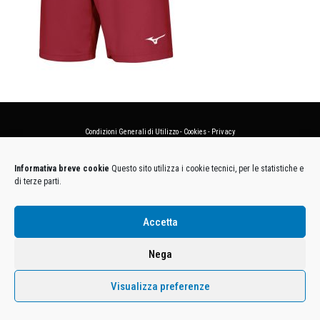
Condizioni Generali di Utilizzo
-
Cookies
-
Privacy
DECATHLON ITALIA S.r.l. Unipersonale - Viale Valassina, 268 - 20851 Lissone (MB) Cap. Soc.
Informativa breve cookie
Questo sito utilizza i cookie tecnici, per le statistiche e
Euro 12.500.000 i.v. - C.F. e Iscr. Reg. Imp. Monza e Brianza 02137480964 - R.E.A. MB-1370021 -
di terze parti.
P.IVA. 11005760159 - Direzione e coordinamento art. 2497 C.C. DECATHLON SA, Villeneuve
D'Ascq, Francia Le foto dei prodotti presenti sul sito sono puramente esemplificative.
Accetta
Nega
Visualizza preferenze