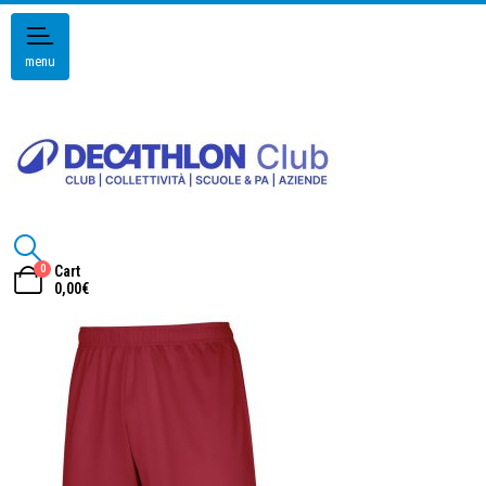
menu
0
Cart
0,00
€