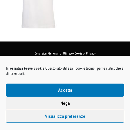
Condizioni Generali di Utilizzo
-
Cookies
-
Privacy
DECATHLON ITALIA S.r.l. Unipersonale - Viale Valassina, 268 - 20851 Lissone (MB) Cap. Soc.
Informativa breve cookie
Questo sito utilizza i cookie tecnici, per le statistiche e
Euro 12.500.000 i.v. - C.F. e Iscr. Reg. Imp. Monza e Brianza 02137480964 - R.E.A. MB-1370021 -
di terze parti.
P.IVA. 11005760159 - Direzione e coordinamento art. 2497 C.C. DECATHLON SA, Villeneuve
D'Ascq, Francia Le foto dei prodotti presenti sul sito sono puramente esemplificative.
Accetta
Nega
Visualizza preferenze