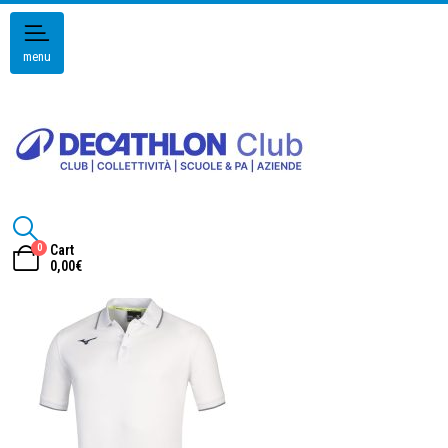
menu
0
Cart
0,00
€