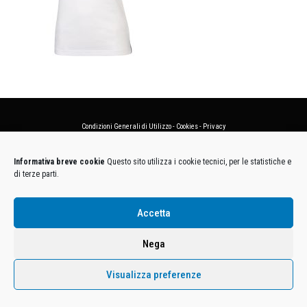
Condizioni Generali di Utilizzo
-
Cookies
-
Privacy
DECATHLON ITALIA S.r.l. Unipersonale - Viale Valassina, 268 - 20851 Lissone (MB) Cap. Soc.
Informativa breve cookie
Questo sito utilizza i cookie tecnici, per le statistiche e
Euro 12.500.000 i.v. - C.F. e Iscr. Reg. Imp. Monza e Brianza 02137480964 - R.E.A. MB-1370021 -
di terze parti.
P.IVA. 11005760159 - Direzione e coordinamento art. 2497 C.C. DECATHLON SA, Villeneuve
D'Ascq, Francia Le foto dei prodotti presenti sul sito sono puramente esemplificative.
Accetta
Nega
Visualizza preferenze