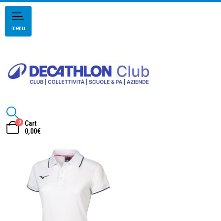
menu
0
Cart
0,00
€