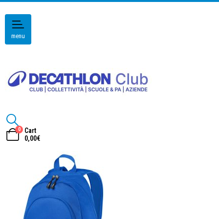
menu
0
Cart
0,00
€