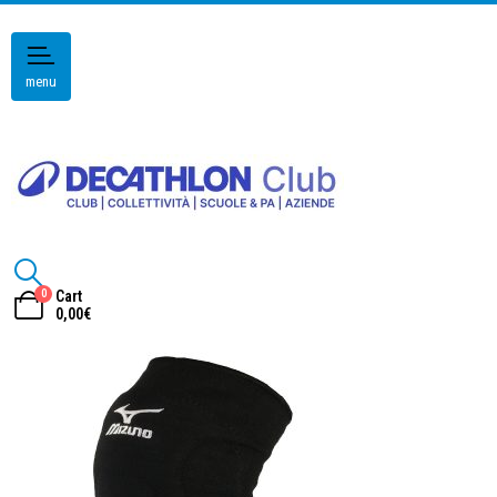
menu
0
Cart
0,00
€