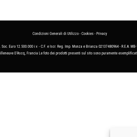
Condizioni Generali di Utilizzo
-
Cookies
-
Privacy
 Soc. Euro 12.500.000 i.v. - C.F. e Iscr. Reg. Imp. Monza e Brianza 02137480964 - R.E.A. 
illeneuve D'Ascq, Francia Le foto dei prodotti presenti sul sito sono puramente esemplificat