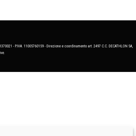
MB-1370021 - P.IVA. 11005760159 - Direzione e coordinamento art. 2497 C.C. DECATHLON SA,
ive.