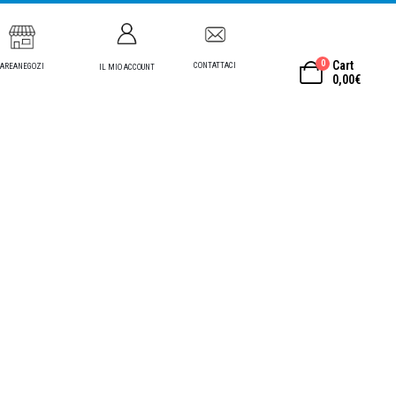
0
Cart
CONTATTACI
AREANEGOZI
IL MIO ACCOUNT
0,00
€