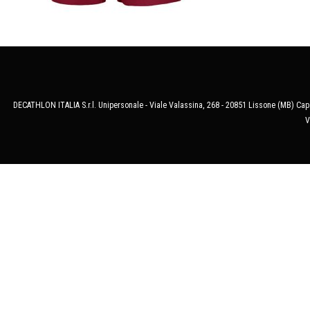
DECATHLON ITALIA S.r.l. Unipersonale - Viale Valassina, 268 - 20851 Lissone (MB) Cap.
V