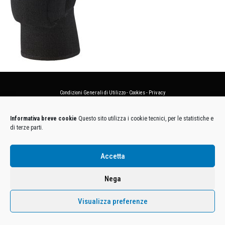
Condizioni Generali di Utilizzo
-
Cookies
-
Privacy
DECATHLON ITALIA S.r.l. Unipersonale - Viale Valassina, 268 - 20851 Lissone (MB) Cap. Soc.
Informativa breve cookie
Questo sito utilizza i cookie tecnici, per le statistiche e
Euro 12.500.000 i.v. - C.F. e Iscr. Reg. Imp. Monza e Brianza 02137480964 - R.E.A. MB-1370021 -
di terze parti.
P.IVA. 11005760159 - Direzione e coordinamento art. 2497 C.C. DECATHLON SA, Villeneuve
D'Ascq, Francia Le foto dei prodotti presenti sul sito sono puramente esemplificative.
Accetta
Nega
Visualizza preferenze