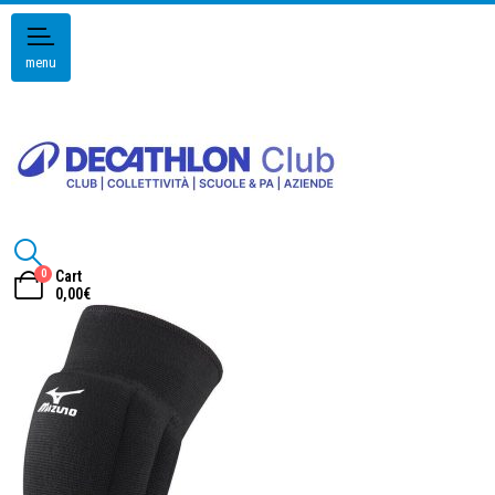
menu
0
Cart
0,00
€