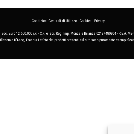
Condizioni Generali di Utilizzo
-
Cookies
-
Privacy
 Soc. Euro 12.500.000 i.v. - C.F. e Iscr. Reg. Imp. Monza e Brianza 02137480964 - R.E.A. 
illeneuve D'Ascq, Francia Le foto dei prodotti presenti sul sito sono puramente esemplificat