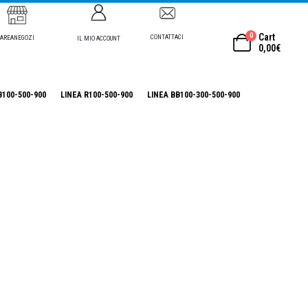
0
Cart
CONTATTACI
AREANEGOZI
IL MIO ACCOUNT
0,00
€
B100-500-900
LINEA R100-500-900
LINEA BB100-300-500-900