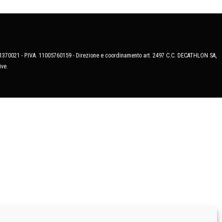
MB-1370021 - P.IVA. 11005760159 - Direzione e coordinamento art. 2497 C.C. DECATHLON SA,
ive.