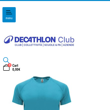
menu
0
Cart
0,00
€