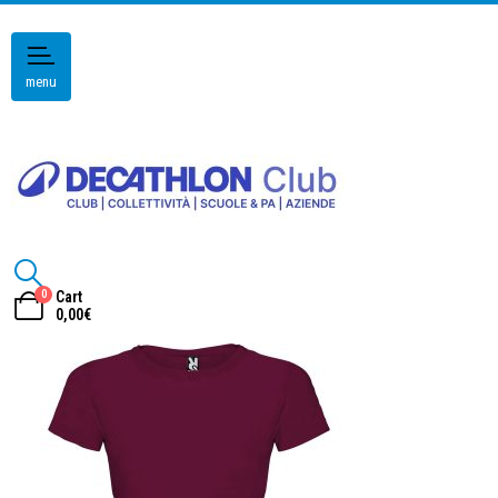
menu
0
Cart
0,00
€