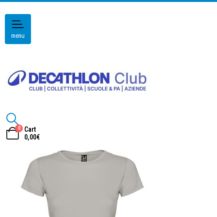
menu
0
Cart
0,00
€