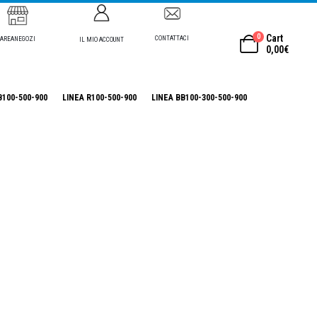
0
Cart
CONTATTACI
AREANEGOZI
IL MIO ACCOUNT
0,00
€
B100-500-900
LINEA R100-500-900
LINEA BB100-300-500-900