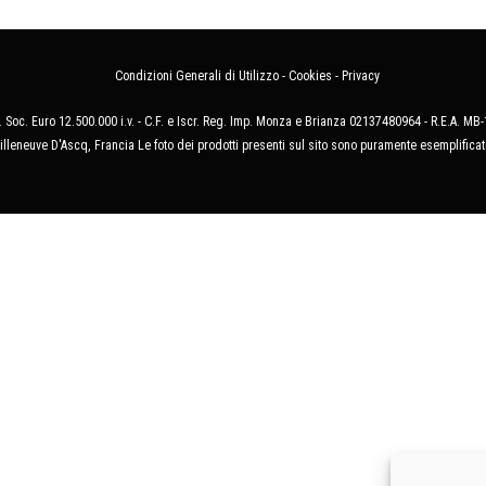
Condizioni Generali di Utilizzo
-
Cookies
-
Privacy
 Soc. Euro 12.500.000 i.v. - C.F. e Iscr. Reg. Imp. Monza e Brianza 02137480964 - R.E.A. 
illeneuve D'Ascq, Francia Le foto dei prodotti presenti sul sito sono puramente esemplificat