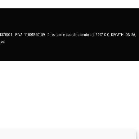
MB-1370021 - P.IVA. 11005760159 - Direzione e coordinamento art. 2497 C.C. DECATHLON SA,
ive.