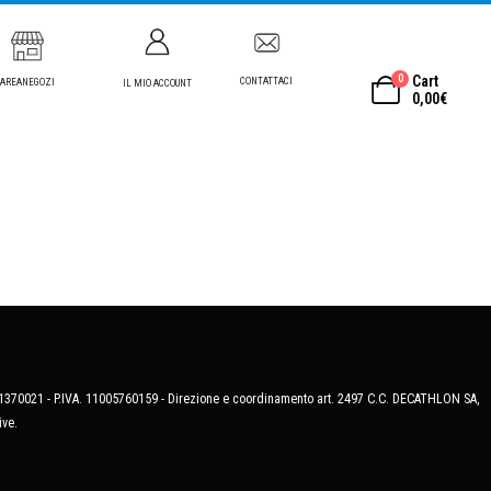
0
Cart
CONTATTACI
AREANEGOZI
IL MIO ACCOUNT
0,00
€
MB-1370021 - P.IVA. 11005760159 - Direzione e coordinamento art. 2497 C.C. DECATHLON SA,
ive.