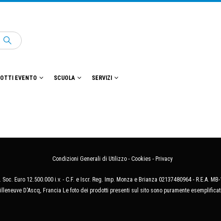
OTTI EVENTO
SCUOLA
SERVIZI
Condizioni Generali di Utilizzo
-
Cookies
-
Privacy
 Soc. Euro 12.500.000 i.v. - C.F. e Iscr. Reg. Imp. Monza e Brianza 02137480964 - R.E.A. 
illeneuve D'Ascq, Francia Le foto dei prodotti presenti sul sito sono puramente esemplificat