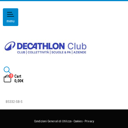
menu
0
Cart
0,00
€
BS332-SB-S
Condizioni Generali di Utilizzo
-
Cookies
-
Privacy