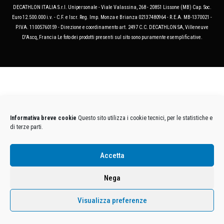
DECATHLON ITALIA S.r.l. Unipersonale - Viale Valassina, 268 - 20851 Lissone (MB) Cap. Soc.
Euro 12.500.000 i.v. - C.F. e Iscr. Reg. Imp. Monza e Brianza 02137480964 - R.E.A. MB-1370021 -
P.IVA. 11005760159 - Direzione e coordinamento art. 2497 C.C. DECATHLON SA, Villeneuve
D'Ascq, Francia Le foto dei prodotti presenti sul sito sono puramente esemplificative.
Informativa breve cookie
Questo sito utilizza i cookie tecnici, per le statistiche e
di terze parti.
Accetta
Nega
Visualizza preferenze