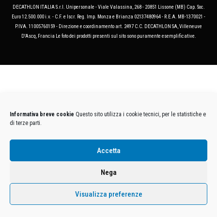
DECATHLON ITALIA S.r.l. Unipersonale - Viale Valassina, 268 - 20851 Lissone (MB) Cap. Soc.
Euro 12.500.000 i.v. - C.F. e Iscr. Reg. Imp. Monza e Brianza 02137480964 - R.E.A. MB-1370021 -
P.IVA. 11005760159 - Direzione e coordinamento art. 2497 C.C. DECATHLON SA, Villeneuve
D'Ascq, Francia Le foto dei prodotti presenti sul sito sono puramente esemplificative.
Informativa breve cookie
Questo sito utilizza i cookie tecnici, per le statistiche e
di terze parti.
Accetta
Nega
Visualizza preferenze