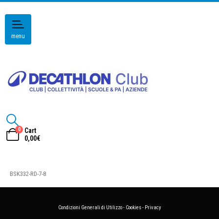
menu
0
Cart
0,00
€
BSK332-RD-7-8
Condizioni Generali di Utilizzo
-
Cookies
-
Privacy