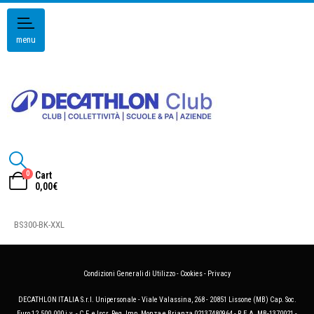
menu
0
Cart
0,00
€
BS300-BK-XXL
Condizioni Generali di Utilizzo
-
Cookies
-
Privacy
DECATHLON ITALIA S.r.l. Unipersonale - Viale Valassina, 268 - 20851 Lissone (MB) Cap. Soc.
Euro 12.500.000 i.v. - C.F. e Iscr. Reg. Imp. Monza e Brianza 02137480964 - R.E.A. MB-1370021 -