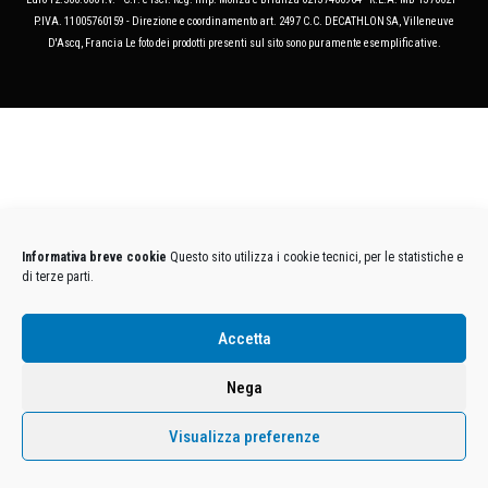
P.IVA. 11005760159 - Direzione e coordinamento art. 2497 C.C. DECATHLON SA, Villeneuve
D'Ascq, Francia Le foto dei prodotti presenti sul sito sono puramente esemplificative.
Informativa breve cookie
Questo sito utilizza i cookie tecnici, per le statistiche e
di terze parti.
Accetta
Nega
Visualizza preferenze