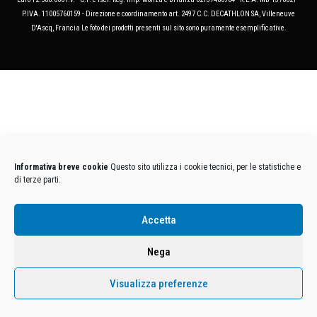
P.IVA. 11005760159 - Direzione e coordinamento art. 2497 C.C. DECATHLON SA, Villeneuve
D'Ascq, Francia Le foto dei prodotti presenti sul sito sono puramente esemplificative.
Informativa breve cookie
Questo sito utilizza i cookie tecnici, per le statistiche e
di terze parti.
Accetta
Nega
Visualizza preferenze