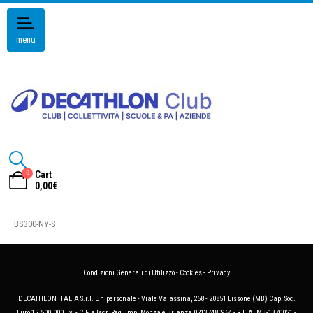
menu
0
Cart
0,00
€
BS300-NY-S
Condizioni Generali di Utilizzo
-
Cookies
-
Privacy
DECATHLON ITALIA S.r.l. Unipersonale - Viale Valassina, 268 - 20851 Lissone (MB) Cap. Soc.
Euro 12.500.000 i.v. - C.F. e Iscr. Reg. Imp. Monza e Brianza 02137480964 - R.E.A. MB-1370021 -