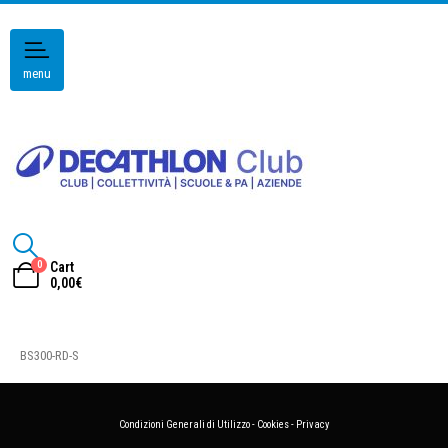
menu
0
Cart
0,00
€
BS300-RD-S
Condizioni Generali di Utilizzo
-
Cookies
-
Privacy