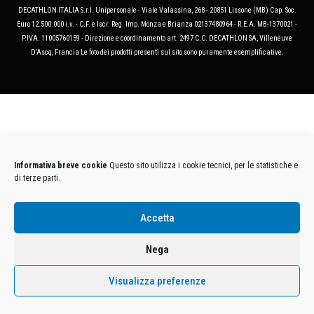
DECATHLON ITALIA S.r.l. Unipersonale - Viale Valassina, 268 - 20851 Lissone (MB) Cap. Soc.
Euro 12.500.000 i.v. - C.F. e Iscr. Reg. Imp. Monza e Brianza 02137480964 - R.E.A. MB-1370021 -
P.IVA. 11005760159 - Direzione e coordinamento art. 2497 C.C. DECATHLON SA, Villeneuve
D'Ascq, Francia Le foto dei prodotti presenti sul sito sono puramente esemplificative.
Informativa breve cookie
Questo sito utilizza i cookie tecnici, per le statistiche e
di terze parti.
Accetta
Nega
Visualizza preferenze