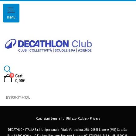
menu
0
Cart
0,00
€
BS300-GY+-3XL
Condizioni Generali di Utilizzo
-
Cookies
-
Privacy
DECATHLON ITALIA S.r.l. Unipersonale - Viale Valassina, 268 - 20851 Lissone (MB) Cap. Soc.
Euro 12.500.000 i.v. - C.F. e Iscr. Reg. Imp. Monza e Brianza 02137480964 - R.E.A. MB-1370021 -