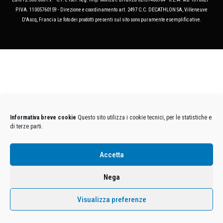
P.IVA. 11005760159 - Direzione e coordinamento art. 2497 C.C. DECATHLON SA, Villeneuve
D'Ascq, Francia Le foto dei prodotti presenti sul sito sono puramente esemplificative.
Informativa breve cookie
Questo sito utilizza i cookie tecnici, per le statistiche e
di terze parti.
Accetta
Nega
Visualizza preferenze