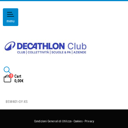
menu
0
Cart
0,00
€
BSW401-GY-XS
Condizioni Generali di Utilizzo
-
Cookies
-
Privacy