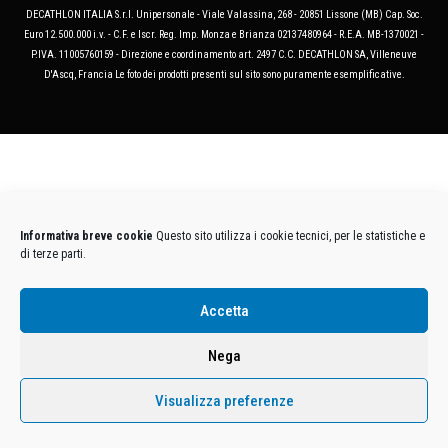
DECATHLON ITALIA S.r.l. Unipersonale - Viale Valassina, 268 - 20851 Lissone (MB) Cap. Soc.
Euro 12.500.000 i.v. - C.F. e Iscr. Reg. Imp. Monza e Brianza 02137480964 - R.E.A. MB-1370021 -
P.IVA. 11005760159 - Direzione e coordinamento art. 2497 C.C. DECATHLON SA, Villeneuve
D'Ascq, Francia Le foto dei prodotti presenti sul sito sono puramente esemplificative.
Informativa breve cookie
Questo sito utilizza i cookie tecnici, per le statistiche e
di terze parti.
Accetta
Nega
Visualizza preferenze