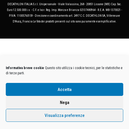
DECATHLON ITALIA S.r.l. Unipersonale - Viale Valassina, 268 - 20851 Lissone (MB) Cap. Soc.
Euro 12.500.000 i.v. - C.F. e Iscr. Reg. Imp. Monza e Brianza 02137480964 - R.E.A. MB-1370021 -
P.IVA. 11005760159 - Direzione e coordinamento art. 2497 C.C. DECATHLON SA, Villeneuve
D'Ascq, Francia Le foto dei prodotti presenti sul sito sono puramente esemplificative.
Informativa breve cookie
Questo sito utilizza i cookie tecnici, per le statistiche e
di terze parti.
Accetta
Nega
Visualizza preferenze