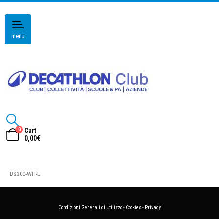
menu
0
Cart
0,00
€
BS300-WH-L
Condizioni Generali di Utilizzo
-
Cookies
-
Privacy