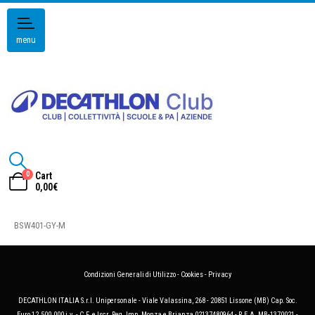
menu
0
Cart
0,00
€
BSW401-GY-M
Condizioni Generali di Utilizzo
-
Cookies
-
Privacy
DECATHLON ITALIA S.r.l. Unipersonale - Viale Valassina, 268 - 20851 Lissone (MB) Cap. Soc.
Euro 12.500.000 i.v. - C.F. e Iscr. Reg. Imp. Monza e Brianza 02137480964 - R.E.A. MB-1370021 -