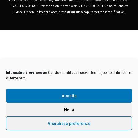
P.IVA. 11005760159 - Direzione e coordinamento art. 2497 C.C. DECATHLON SA, Villeneuve
D'Ascq, Francia Le foto dei prodotti presenti sul sito sono puramente esemplificative.
Informativa breve cookie
Questo sito utilizza i cookie tecnici, per le statistiche e
di terze parti.
Accetta
Nega
Visualizza preferenze