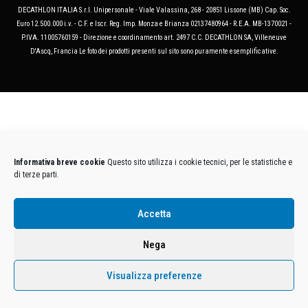
DECATHLON ITALIA S.r.l. Unipersonale - Viale Valassina, 268 - 20851 Lissone (MB) Cap. Soc.
Euro 12.500.000 i.v. - C.F. e Iscr. Reg. Imp. Monza e Brianza 02137480964 - R.E.A. MB-1370021 -
P.IVA. 11005760159 - Direzione e coordinamento art. 2497 C.C. DECATHLON SA, Villeneuve
D'Ascq, Francia Le foto dei prodotti presenti sul sito sono puramente esemplificative.
Informativa breve cookie
Questo sito utilizza i cookie tecnici, per le statistiche e
di terze parti.
Accetta
Nega
Visualizza preferenze