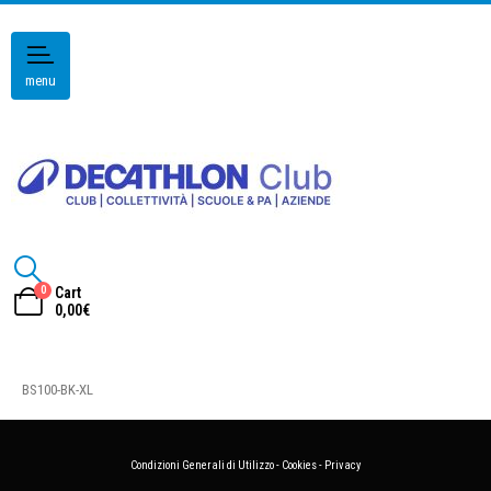
menu
0
Cart
0,00
€
BS100-BK-XL
Condizioni Generali di Utilizzo
-
Cookies
-
Privacy