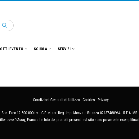
OTTI EVENTO
SCUOLA
SERVIZI
Condizioni Generali di Utilizzo
-
Cookies
-
Privacy
 Soc. Euro 12.500.000 i.v. - C.F. e Iscr. Reg. Imp. Monza e Brianza 02137480964 - R.E.A. 
illeneuve D'Ascq, Francia Le foto dei prodotti presenti sul sito sono puramente esemplificat