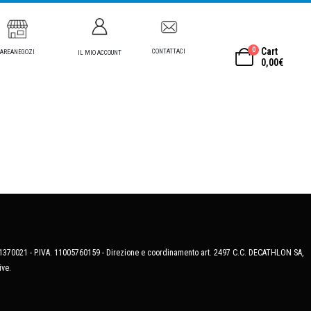
0
Cart
CONTATTACI
AREANEGOZI
IL MIO ACCOUNT
0,00
€
MB-1370021 - P.IVA. 11005760159 - Direzione e coordinamento art. 2497 C.C. DECATHLON SA,
ive.