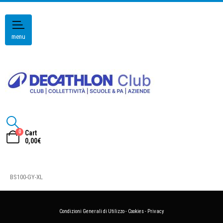
menu
0
Cart
0,00
€
BS100-GY-XL
Condizioni Generali di Utilizzo
-
Cookies
-
Privacy