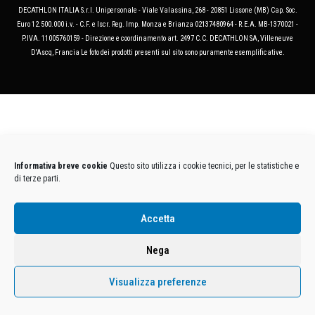
DECATHLON ITALIA S.r.l. Unipersonale - Viale Valassina, 268 - 20851 Lissone (MB) Cap. Soc.
Euro 12.500.000 i.v. - C.F. e Iscr. Reg. Imp. Monza e Brianza 02137480964 - R.E.A. MB-1370021 -
P.IVA. 11005760159 - Direzione e coordinamento art. 2497 C.C. DECATHLON SA, Villeneuve
D'Ascq, Francia Le foto dei prodotti presenti sul sito sono puramente esemplificative.
Informativa breve cookie
Questo sito utilizza i cookie tecnici, per le statistiche e
di terze parti.
Accetta
Nega
Visualizza preferenze