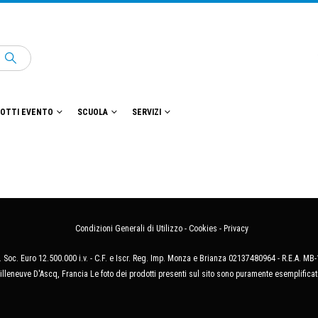
OTTI EVENTO
SCUOLA
SERVIZI
Condizioni Generali di Utilizzo
-
Cookies
-
Privacy
 Soc. Euro 12.500.000 i.v. - C.F. e Iscr. Reg. Imp. Monza e Brianza 02137480964 - R.E.A. 
illeneuve D'Ascq, Francia Le foto dei prodotti presenti sul sito sono puramente esemplificat