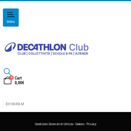
menu
0
Cart
0,00
€
BS100-RB-M
Condizioni Generali di Utilizzo
-
Cookies
-
Privacy