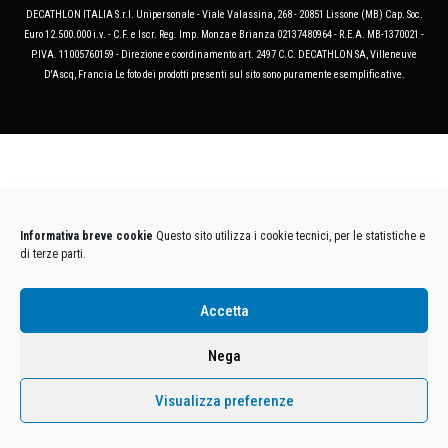
DECATHLON ITALIA S.r.l. Unipersonale - Viale Valassina, 268 - 20851 Lissone (MB) Cap. Soc.
Euro 12.500.000 i.v. - C.F. e Iscr. Reg. Imp. Monza e Brianza 02137480964 - R.E.A. MB-1370021 -
P.IVA. 11005760159 - Direzione e coordinamento art. 2497 C.C. DECATHLON SA, Villeneuve
D'Ascq, Francia Le foto dei prodotti presenti sul sito sono puramente esemplificative.
Informativa breve cookie
Questo sito utilizza i cookie tecnici, per le statistiche e
di terze parti.
Accetta
Nega
Visualizza preferenze