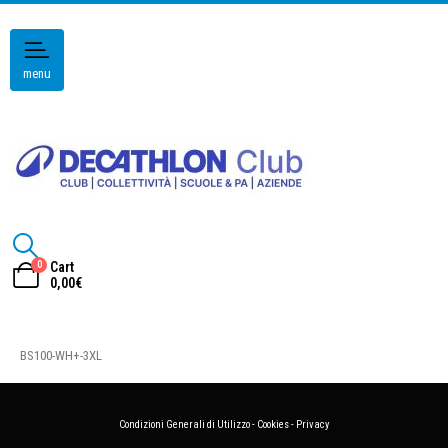
menu
0
Cart
0,00
€
BS100-WH+-3XL
Condizioni Generali di Utilizzo
-
Cookies
-
Privacy