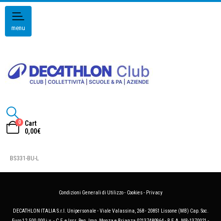
menu
0
Cart
0,00
€
BS331-BU-L
Condizioni Generali di Utilizzo
-
Cookies
-
Privacy
DECATHLON ITALIA S.r.l. Unipersonale - Viale Valassina, 268 - 20851 Lissone (MB) Cap. Soc.
Euro 12.500.000 i.v. - C.F. e Iscr. Reg. Imp. Monza e Brianza 02137480964 - R.E.A. MB-1370021 -