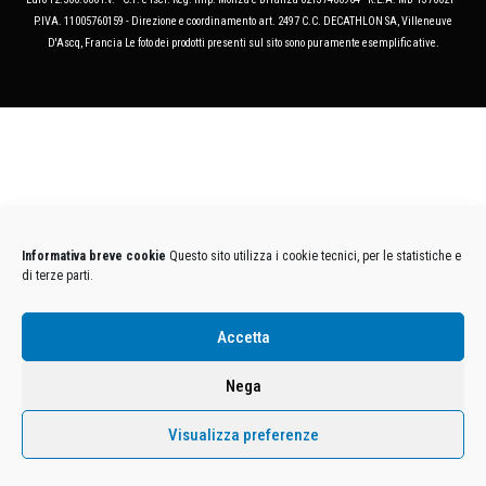
P.IVA. 11005760159 - Direzione e coordinamento art. 2497 C.C. DECATHLON SA, Villeneuve
D'Ascq, Francia Le foto dei prodotti presenti sul sito sono puramente esemplificative.
Informativa breve cookie
Questo sito utilizza i cookie tecnici, per le statistiche e
di terze parti.
Accetta
Nega
Visualizza preferenze