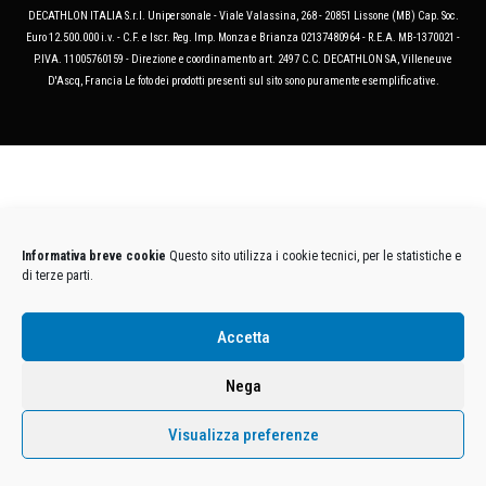
DECATHLON ITALIA S.r.l. Unipersonale - Viale Valassina, 268 - 20851 Lissone (MB) Cap. Soc.
Euro 12.500.000 i.v. - C.F. e Iscr. Reg. Imp. Monza e Brianza 02137480964 - R.E.A. MB-1370021 -
P.IVA. 11005760159 - Direzione e coordinamento art. 2497 C.C. DECATHLON SA, Villeneuve
D'Ascq, Francia Le foto dei prodotti presenti sul sito sono puramente esemplificative.
Informativa breve cookie
Questo sito utilizza i cookie tecnici, per le statistiche e
di terze parti.
Accetta
Nega
Visualizza preferenze