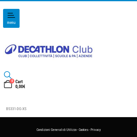
menu
0
Cart
0,00
€
BS331-DG-XS
Condizioni Generali di Utilizzo
-
Cookies
-
Privacy