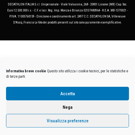
DECATHLON ITALIA S.r.l. Unipersonale - Viale Valassina, 268 - 20851 Lissone (MB) Cap. Soc.
Euro 12.500.000 i.v. - C.F. e Iscr. Reg. Imp. Monza e Brianza 02137480964 - R.E.A. MB-1370021 -
P.IVA. 11005760159 - Direzione e coordinamento art. 2497 C.C. DECATHLON SA, Villeneuve
D'Ascq, Francia Le foto dei prodotti presenti sul sito sono puramente esemplificative.
Informativa breve cookie
Questo sito utilizza i cookie tecnici, per le statistiche e
di terze parti.
Accetta
Nega
Visualizza preferenze