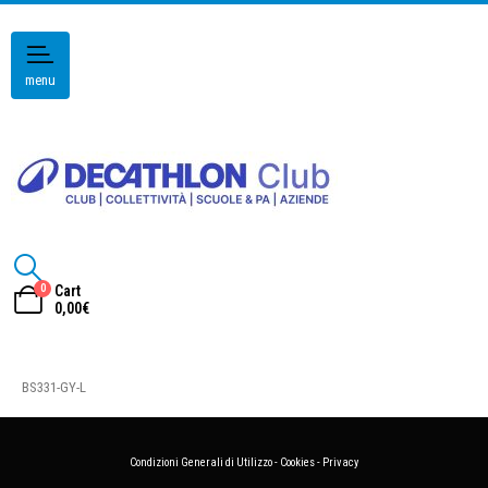
menu
0
Cart
0,00
€
BS331-GY-L
Condizioni Generali di Utilizzo
-
Cookies
-
Privacy