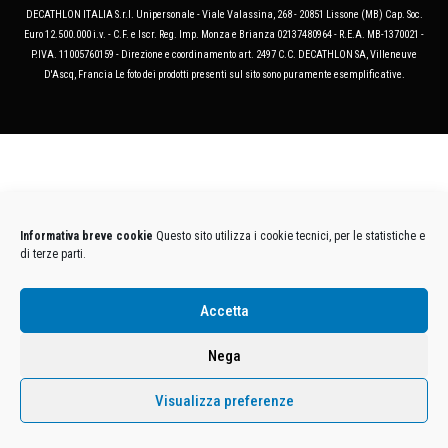
DECATHLON ITALIA S.r.l. Unipersonale - Viale Valassina, 268 - 20851 Lissone (MB) Cap. Soc.
Euro 12.500.000 i.v. - C.F. e Iscr. Reg. Imp. Monza e Brianza 02137480964 - R.E.A. MB-1370021 -
P.IVA. 11005760159 - Direzione e coordinamento art. 2497 C.C. DECATHLON SA, Villeneuve
D'Ascq, Francia Le foto dei prodotti presenti sul sito sono puramente esemplificative.
Informativa breve cookie
Questo sito utilizza i cookie tecnici, per le statistiche e
di terze parti.
Accetta
Nega
Visualizza preferenze