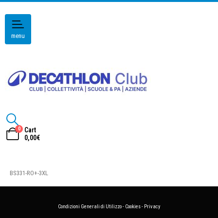
menu
0
Cart
0,00
€
BS331-RO+-3XL
Condizioni Generali di Utilizzo
-
Cookies
-
Privacy