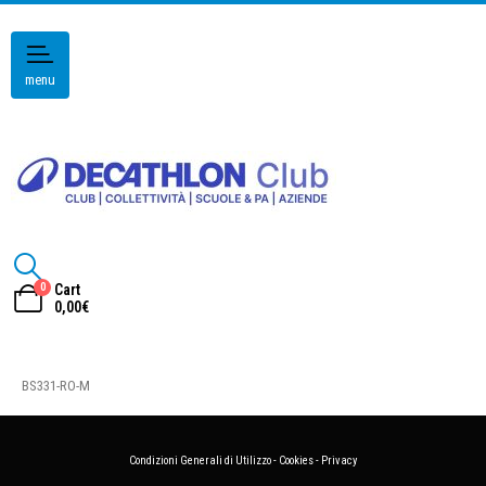
menu
0
Cart
0,00
€
BS331-RO-M
Condizioni Generali di Utilizzo
-
Cookies
-
Privacy