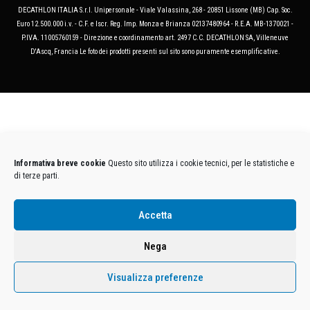
DECATHLON ITALIA S.r.l. Unipersonale - Viale Valassina, 268 - 20851 Lissone (MB) Cap. Soc.
Euro 12.500.000 i.v. - C.F. e Iscr. Reg. Imp. Monza e Brianza 02137480964 - R.E.A. MB-1370021 -
P.IVA. 11005760159 - Direzione e coordinamento art. 2497 C.C. DECATHLON SA, Villeneuve
D'Ascq, Francia Le foto dei prodotti presenti sul sito sono puramente esemplificative.
Informativa breve cookie
Questo sito utilizza i cookie tecnici, per le statistiche e
di terze parti.
Accetta
Nega
Visualizza preferenze