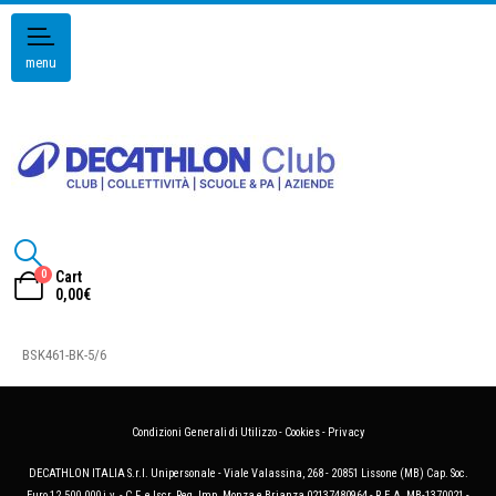
menu
0
Cart
0,00
€
BSK461-BK-5/6
Condizioni Generali di Utilizzo
-
Cookies
-
Privacy
DECATHLON ITALIA S.r.l. Unipersonale - Viale Valassina, 268 - 20851 Lissone (MB) Cap. Soc.
Euro 12.500.000 i.v. - C.F. e Iscr. Reg. Imp. Monza e Brianza 02137480964 - R.E.A. MB-1370021 -