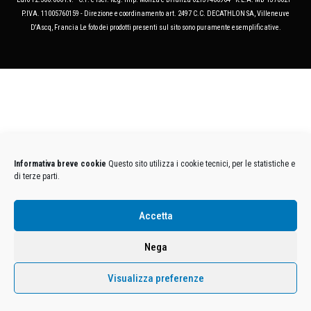
P.IVA. 11005760159 - Direzione e coordinamento art. 2497 C.C. DECATHLON SA, Villeneuve
D'Ascq, Francia Le foto dei prodotti presenti sul sito sono puramente esemplificative.
Informativa breve cookie
Questo sito utilizza i cookie tecnici, per le statistiche e
di terze parti.
Accetta
Nega
Visualizza preferenze