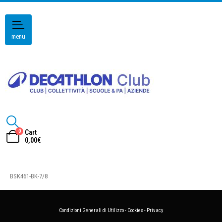
menu
0
Cart
0,00
€
BSK461-BK-7/8
Condizioni Generali di Utilizzo
-
Cookies
-
Privacy