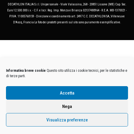
DECATHLON ITALIA S.r.l. Unipersonale - Viale Valassina, 268 - 20851 Lissone (MB) Cap. Soc.
Euro 12.500.000 i.v. - C.F. e Iscr. Reg. Imp. Monza e Brianza 02137480964 - R.E.A. MB-1370021 -
P.IVA. 11005760159 - Direzione e coordinamento art. 2497 C.C. DECATHLON SA, Villeneuve
D'Ascq, Francia Le foto dei prodotti presenti sul sito sono puramente esemplificative.
Informativa breve cookie
Questo sito utilizza i cookie tecnici, per le statistiche e
di terze parti.
Accetta
Nega
Visualizza preferenze